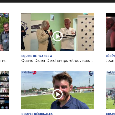
EQUIPE DE FRANCE A
BÉNÉ
Festival Foot U13 Pitch : le FC Chalonnes Chaudefonds club support à l'organisation
Quand Didiier Deschamps retrouve ses racines nantaises...
Jour
COUPES RÉGIONALES
COUPE