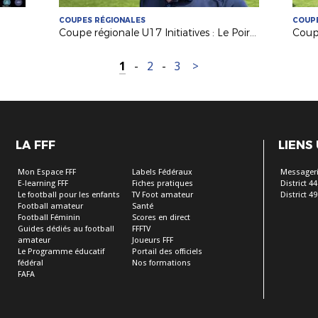
COUPES RÉGIONALES
COUPE
Coupe régionale U17 Initiatives : Le Poiré sur Vie remporte l'édition 2026 !
1
-
2
-
3
>
LA FFF
LIENS
Mon Espace FFF
Labels Fédéraux
Messageri
E-learning FFF
Fiches pratiques
District 44
Le football pour les enfants
TV Foot amateur
District 49
Football amateur
Santé
Football Féminin
Scores en direct
Guides dédiés au football
FFFTV
amateur
Joueurs FFF
Le Programme éducatif
Portail des officiels
fédéral
Nos formations
FAFA