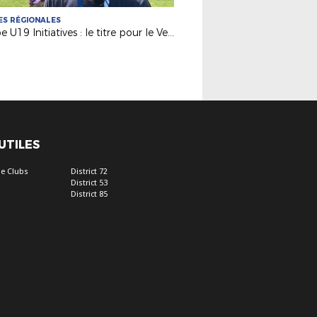
S RÉGIONALES
Coupe U19 Initiatives : le titre pour le Vendée Fontenay Foot
 UTILES
e Clubs
District 72
District 53
District 85