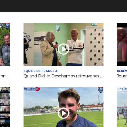
EQUIPE DE FRANCE A
BÉNÉ
Festival Foot U13 Pitch : le FC Chalonnes Chaudefonds club support à l'organisation
Quand Didiier Deschamps retrouve ses racines nantaises...
Jour