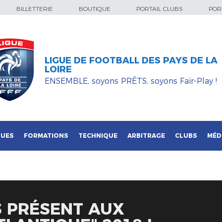
BILLETTERIE
BOUTIQUE
PORTAIL CLUBS
PORT
LIGUE DE FOOTBALL DES PAYS DE LA
LOIRE
ENSEMBLE, soyons PRÊTS, soyons Fair-Play !
QUES
FORMATIONS
TECHNIQUE
ARBITRAGE
CLUBS
MÉD
S PRÉSENT AUX