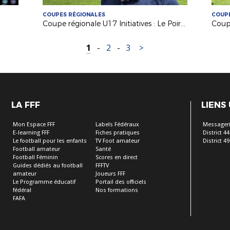
COUPES RÉGIONALES
COUPE
Coupe régionale U17 Initiatives : Le Poiré sur Vie remporte l'édition 2026 !
1
-
2
-
3
>
LA FFF
LIENS
Mon Espace FFF
Labels Fédéraux
Messageri
E-learning FFF
Fiches pratiques
District 44
Le football pour les enfants
TV Foot amateur
District 49
Football amateur
Santé
Football Féminin
Scores en direct
Guides dédiés au football
FFFTV
amateur
Joueurs FFF
Le Programme éducatif
Portail des officiels
fédéral
Nos formations
FAFA