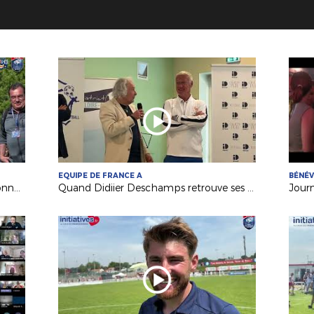
EQUIPE DE FRANCE A
BÉNÉ
Festival Foot U13 Pitch : le FC Chalonnes Chaudefonds club support à l'organisation
Quand Didiier Deschamps retrouve ses racines nantaises...
Jour