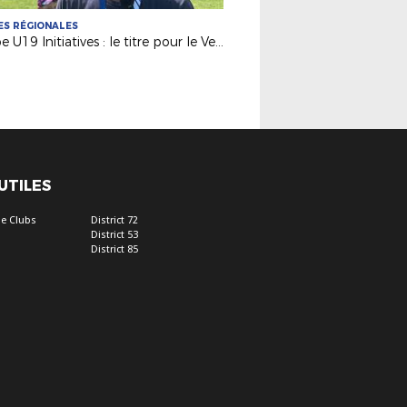
S RÉGIONALES
Coupe U19 Initiatives : le titre pour le Vendée Fontenay Foot
 UTILES
e Clubs
District 72
District 53
District 85