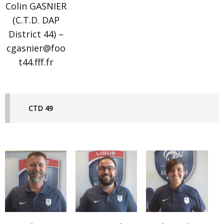
Colin GASNIER
(C.T.D. DAP
District 44) –
cgasnier@foo
t44.fff.fr
CTD 49