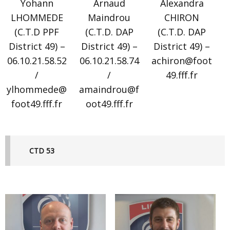
Yohann
Arnaud
Alexandra
LHOMMEDE
Maindrou
CHIRON
(C.T.D PPF
(C.T.D. DAP
(C.T.D. DAP
District 49) –
District 49) –
District 49) –
06.10.21.58.52
06.10.21.58.74
achiron@foot
/
/
49.fff.fr
ylhommede@
amaindrou@f
foot49.fff.fr
oot49.fff.fr
CTD 53