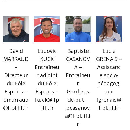
David
Lüdovic
Baptiste
Lucie
MARRAUD
KUCK
CASANOV
GRENAIS –
–
Entraîneu
A –
Assistanc
Directeur
r adjoint
Entraîneu
e socio-
du Pôle
du Pôle
r
pédagogi
Espoirs –
Espoirs –
Gardiens
que
dmarraud
lkuck@lfp
de but –
lgrenais@
@lfpl.fff.fr
l.fff.fr
bcasanov
lfpl.fff.fr
a@lfpl.fff.f
r