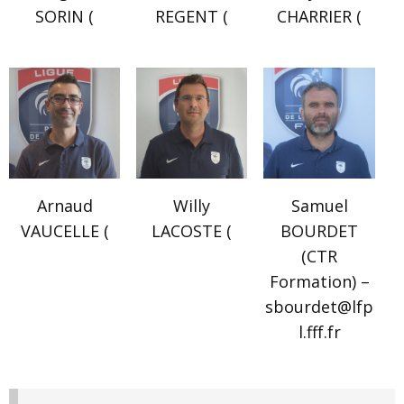
SORIN (
REGENT (
CHARRIER (
Arnaud
Willy
Samuel
VAUCELLE (
LACOSTE (
BOURDET
(CTR
Formation) –
sbourdet@lfp
l.fff.fr