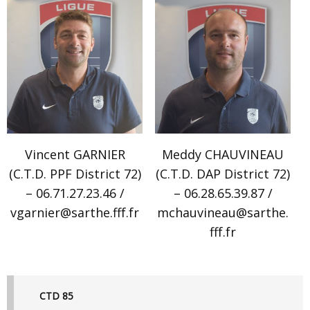
Vincent GARNIER
Meddy CHAUVINEAU
(C.T.D. PPF District 72)
(C.T.D. DAP District 72)
– 06.71.27.23.46 /
– 06.28.65.39.87 /
vgarnier@sarthe.fff.fr
mchauvineau@sarthe.
fff.fr
CTD 85