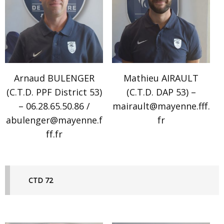
Arnaud BULENGER
Mathieu AIRAULT
(C.T.D. PPF District 53)
(C.T.D. DAP 53) –
– 06.28.65.50.86 /
mairault@mayenne.fff.
abulenger@mayenne.f
fr
ff.fr
CTD 72