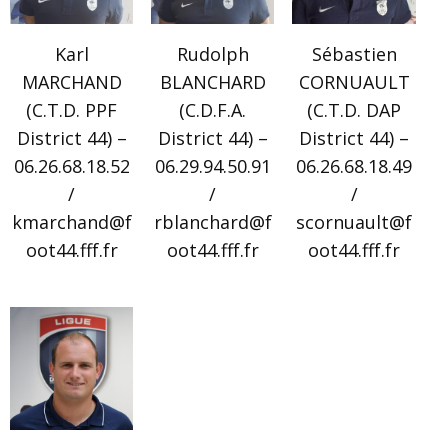
Karl
Rudolph
Sébastien
MARCHAND
BLANCHARD
CORNUAULT
(C.T.D. PPF
(C.D.F.A.
(C.T.D. DAP
District 44) –
District 44) –
District 44) –
06.26.68.18.52
06.29.94.50.91
06.26.68.18.49
/
/
/
kmarchand@f
rblanchard@f
scornuault@f
oot44.fff.fr
oot44.fff.fr
oot44.fff.fr