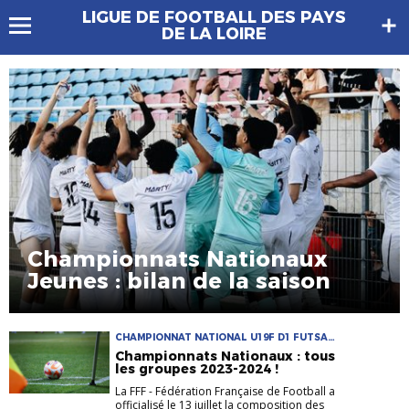
LIGUE DE FOOTBALL DES PAYS
DE LA LOIRE
Championnats Nationaux
Jeunes : bilan de la saison
CHAMPIONNAT NATIONAL U19F D1 FUTSAL
D2 FUTSAL D2F N3 NATIONAL U17
Championnats Nationaux : tous
NATIONAUX U19 NATIONAUX
les groupes 2023-2024 !
La FFF - Fédération Française de Football a
officialisé le 13 juillet la composition des