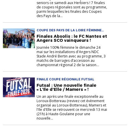
seniors ce samedi aux Herbiers ! 7 finales
de coupes régionales sont au programme,
parmi lesquelles les finales des Coupes
des Pays de la...
COUPE DES PAYS DE LA LOIRE FÉMININE
ABSOLIS COUPE DES PAYS DE LA LOIRE
Finales Absolis : le FC Nantes et
U18F ABSOLIS FINALE COUPE RÉGIONALE
Angers SCO vainqueurs !
Journée 100% féminine le dimanche 24
mai sur les installations d'Angers NDC
Stade André Bertin avec au programme, 3
matchs de barrages d’accession au
championnat régional 2 de la saison...
FINALE COUPE RÉGIONALE FUTSAL
Futsal : Une nouvelle finale
« L’Ile d’Elle / Mamers » !
Un an après une finale exceptionnelle au
Loroux-Bottereau (revivez cet évènement
organisé au Loroux-Bottereau), Mamers et
l'Ile d'Elle se retrouvent ce mercredi 13 mai
(21h) à Haute-Goulaine pour une
nouvelle...