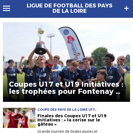
LIGUE DE FOOTBALL DES PAYS
DE LA LOIRE
Coupes U17 et U19 Initiatives :
les trophées pour Fontenay et
Le Poiré !
COUPE DES PAYS DE LA LOIRE U17
INITIATIVES COUPE DES PAYS DE LA LOIRE
Finales des Coupes U17 et U19
U19 INITIATIVES FINALE COUPE RÉGIONALE
Initiatives : « la cerise sur le
gâteau »
Grande journée de finales jeunes et