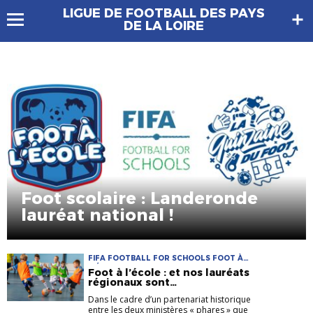
LIGUE DE FOOTBALL DES PAYS
DE LA LOIRE
Foot scolaire : Landeronde
lauréat national !
FIFA FOOTBALL FOR SCHOOLS FOOT À
L'ÉCOLE QUINZAINE DU FOOT
Foot à l’école : et nos lauréats
régionaux sont…
Dans le cadre d’un partenariat historique
entre les deux ministères « phares » que