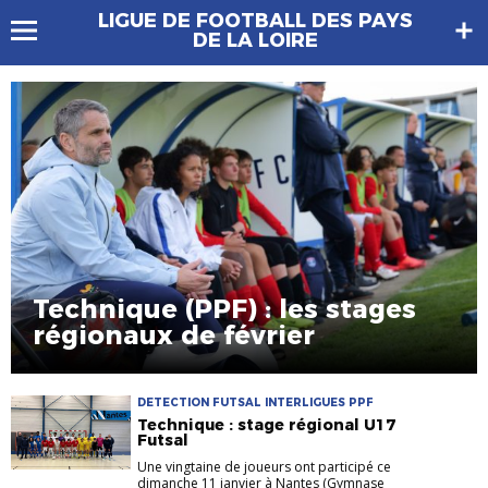
LIGUE DE FOOTBALL DES PAYS
DE LA LOIRE
Technique (PPF) : les stages
régionaux de février
DETECTION FUTSAL INTERLIGUES PPF
Technique : stage régional U17
Futsal
Une vingtaine de joueurs ont participé ce
dimanche 11 janvier à Nantes (Gymnase