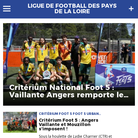
LIGUE DE FOOTBALL DES PAYS
DE LA LOIRE
Critérium National Foot 5 :
Vaillante Angers remporte le
titre !
CRITÉRIUM FOOT 5 FOOT 5 URBAN
SOCCER
Critérium Foot 5 : Angers
Vaillante et Mouzillon
s’imposent !
Sous la houlette de Lydie Charrier (CTR) et