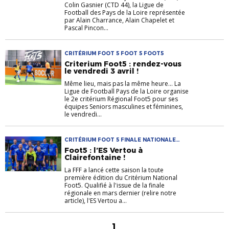
Colin Gasnier (CTD 44), la Ligue de
Football des Pays de la Loire représentée
par Alain Charrance, Alain Chapelet et
Pascal Pincon...
CRITÉRIUM FOOT 5 FOOT 5 FOOT5
Criterium Foot5 : rendez-vous
le vendredi 3 avril !
Même lieu, mais pas la même heure... La
Ligue de Football Pays de la Loire organise
le 2e critérium Régional Foot5 pour ses
équipes Seniors masculines et féminines,
le vendredi...
CRITÉRIUM FOOT 5 FINALE NATIONALE
FOOT5
Foot5 : l’ES Vertou à
Clairefontaine !
La FFF a lancé cette saison la toute
première édition du Critérium National
Foot5. Qualifié à l'issue de la finale
régionale en mars dernier (relire notre
article), l'ES Vertou a...
1