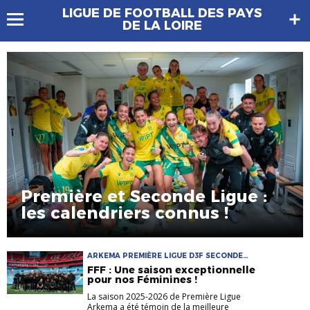
LIGUE DE FOOTBALL DES PAYS
DE LA LOIRE
Première et Seconde Ligue :
les calendriers connus !
ARKEMA PREMIÈRE LIGUE D3F SECONDE
LIGUE
FFF : Une saison exceptionnelle
pour nos Féminines !
La saison 2025-2026 de Première Ligue
Arkema a été témoin de la meilleure