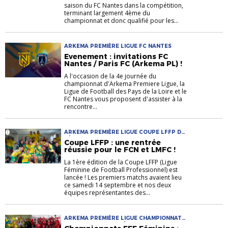
saison du FC Nantes dans la compétition,
terminant largement 4ème du
championnat et donc qualifié pour les...
ARKEMA PREMIÈRE LIGUE FC NANTES
Evenement : invitations FC
Nantes / Paris FC (Arkema PL) !
A l'occasion de la 4e journée du
championnat d'Arkema Premiere Ligue, la
Ligue de Football des Pays de la Loire et le
FC Nantes vous proposent d'assister à la
rencontre...
ARKEMA PREMIÈRE LIGUE COUPE LFFP D2
FÉMININE
Coupe LFFP : une rentrée
réussie pour le FCN et LMFC !
La 1ère édition de la Coupe LFFP (Ligue
Féminine de Football Professionnel) est
lancée ! Les premiers matchs avaient lieu
ce samedi 14 septembre et nos deux
équipes représentantes des...
ARKEMA PREMIÈRE LIGUE CHAMPIONNAT
NATIONAL U19F D2 FÉMININE D3F