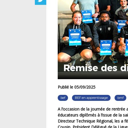
Remise des d
Publié le 05/09/2025
bef
BEF en apprentissage
bmf
A l’occasion de la journée de rentrée aux Ponts de Cé samedi 30 août 2025, une partie des
éducateurs diplômés à l’issue de la sa
Directeur Technique Régional, les a fé
Cousin, Président Délégué de la Ligu