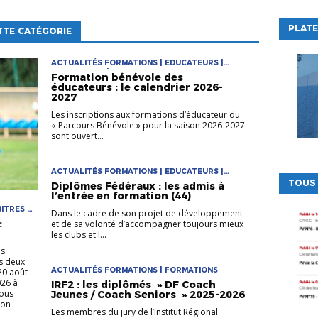
PLATE
TTE CATÉGORIE
ACTUALITÉS FORMATIONS | EDUCATEURS |
FORMATIONS | PARCOURS DE FORMATION DES
Formation bénévole des
ÉDUCATEURS
éducateurs : le calendrier 2026-
2027
Les inscriptions aux formations d’éducateur du
« Parcours Bénévole » pour la saison 2026-2027
sont ouvert...
ACTUALITÉS FORMATIONS | EDUCATEURS |
FORMATIONS | PARCOURS DE FORMATION DES
TOUS
Diplômes Fédéraux : les admis à
ÉDUCATEURS
l’entrée en formation (44)
ITRES |
Dans le cadre de son projet de développement
:
et de sa volonté d’accompagner toujours mieux
les clubs et l...
ns
es deux
ACTUALITÉS FORMATIONS | FORMATIONS
20 août
026 à
IRF2 : les diplômés » DF Coach
sous
Jeunes / Coach Seniors » 2025-2026
son
Les membres du jury de l’Institut Régional