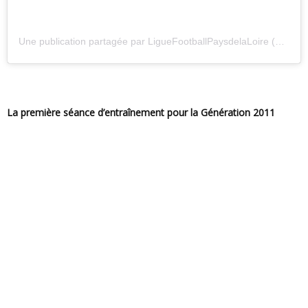
Une publication partagée par LigueFootballPaysdelaLoire (@liguefootlfpl)
La première séance d’entraînement pour la Génération 2011