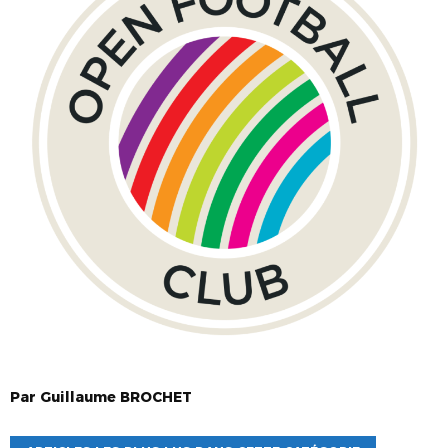
Par
Guillaume
BROCHET