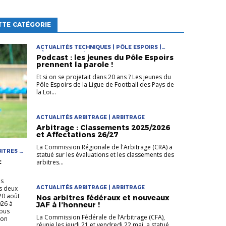
TTE CATÉGORIE
ACTUALITÉS TECHNIQUES | PÔLE ESPOIRS |
PÔLES ESPOIRS | TECHNIQUE
Podcast : les jeunes du Pôle Espoirs
prennent la parole !
Et si on se projetait dans 20 ans ? Les jeunes du
Pôle Espoirs de la Ligue de Football des Pays de
la Loi...
ACTUALITÉS ARBITRAGE | ARBITRAGE
Arbitrage : Classements 2025/2026
et Affectations 26/27
La Commission Régionale de l'Arbitrage (CRA) a
ITRES |
statué sur les évaluations et les classements des
:
arbitres...
ns
es deux
ACTUALITÉS ARBITRAGE | ARBITRAGE
20 août
Nos arbitres fédéraux et nouveaux
026 à
JAF à l’honneur !
sous
La Commission Fédérale de l’Arbitrage (CFA),
son
réunie les jeudi 21 et vendredi 22 mai, a statué