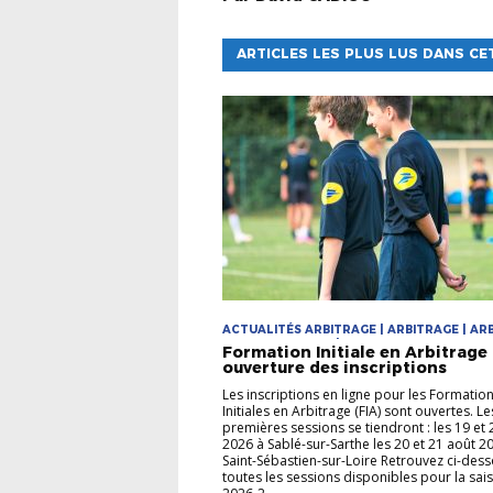
ARTICLES LES PLUS LUS DANS CE
ACTUALITÉS ARBITRAGE | ARBITRAGE | ARB
DEVENIR ARBITRE | FORMATIONS
Formation Initiale en Arbitrage 
ouverture des inscriptions
Les inscriptions en ligne pour les Formatio
Initiales en Arbitrage (FIA) sont ouvertes. L
premières sessions se tiendront : les 19 et 
2026 à Sablé-sur-Sarthe les 20 et 21 août 2
Saint-Sébastien-sur-Loire Retrouvez ci-des
toutes les sessions disponibles pour la sai