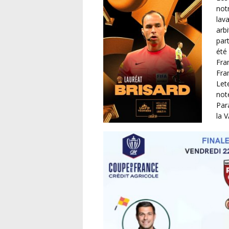
not
lav
arbi
par
été
Fra
Fra
Let
not
Par
la 