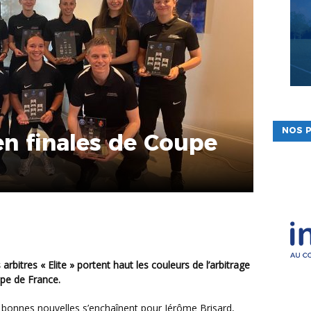
NOS P
en finales de Coupe
upe de France.
 bonnes nouvelles s’enchaînent pour Jérôme Brisard,