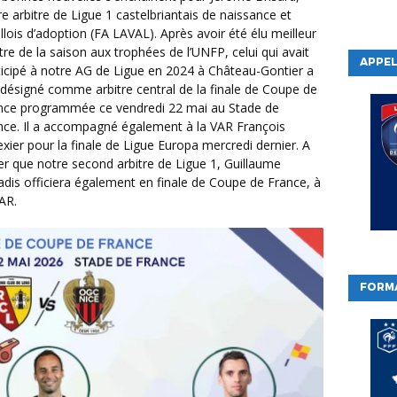
re arbitre de Ligue 1 castelbriantais de naissance et
allois d’adoption (FA LAVAL). Après avoir été élu meilleur
tre de la saison aux trophées de l’UNFP, celui qui avait
APPEL
ticipé à notre AG de Ligue en 2024 à Château-Gontier a
 désigné comme arbitre central de la finale de Coupe de
nce programmée ce vendredi 22 mai au Stade de
nce. Il a accompagné également à la VAR François
exier pour la finale de Ligue Europa mercredi dernier. A
er que notre second arbitre de Ligue 1, Guillaume
adis officiera également en finale de Coupe de France, à
VAR.
FORM