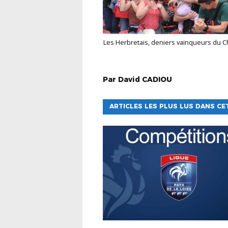
Les Herbretais, deniers vainqueurs du Challenge des parents supporters lors du Festival U13 en 2025
Par
David
CADIOU
ARTICLES LES PLUS LUS DANS CE