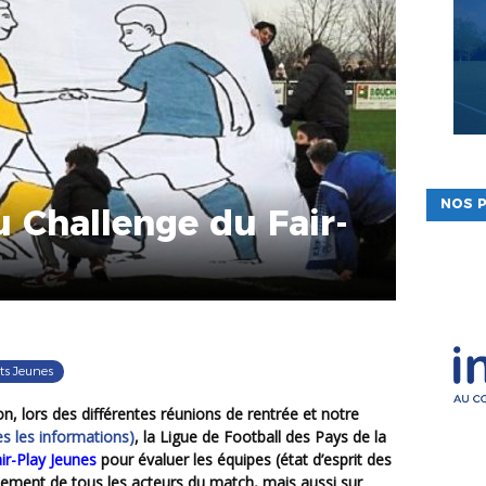
NOS P
 Challenge du Fair-
s Jeunes
es les informations)
, la Ligue de Football des Pays de la
ir-Play Jeunes
pour évaluer les équipes (état d’esprit des
tement de tous les acteurs du match, mais aussi sur