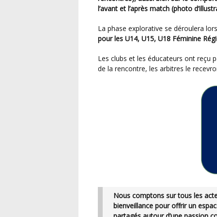
l’avant et l’après match (photo d’illustr
La phase explorative se déroulera lor
pour les U14, U15, U18 Féminine Région
Les clubs et les éducateurs ont reçu par mail cette semaine le questionnaire à remplir à l’issue
de la rencontre, les arbitres le recevro
Nous comptons sur tous les acteurs pour cultiver le respect, le fair-play et la
bienveillance pour offrir un espace
partagés autour d’une passion 