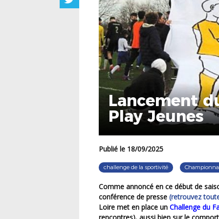
Lancement du
Play Jeunes
Publié le 18/09/2025
challenge de la sportivité
Championnat
Comme annoncé en ce début de saison, lors des différentes réunions de rentrée et notre
conférence de presse
(retrouvez tout
Loire met en place un
Challenge du Fa
rencontres), aussi bien sur le compor