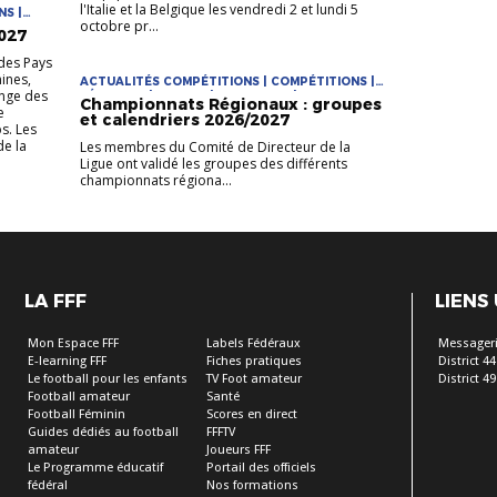
l'Italie et la Belgique les vendredi 2 et lundi 5
NS |
octobre pr...
| JEUNES
027
des Pays
nines,
ACTUALITÉS COMPÉTITIONS | COMPÉTITIONS |
enge des
FÉMININES | FUTSAL | PRATIQUES | PRATIQUES
Championnats Régionaux : groupes
e
JEUNES
et calendriers 2026/2027
s. Les
e la
Les membres du Comité de Directeur de la
Ligue ont validé les groupes des différents
championnats régiona...
LA FFF
LIENS
Mon Espace FFF
Labels Fédéraux
Messageri
E-learning FFF
Fiches pratiques
District 44
Le football pour les enfants
TV Foot amateur
District 49
Football amateur
Santé
Football Féminin
Scores en direct
Guides dédiés au football
FFFTV
amateur
Joueurs FFF
Le Programme éducatif
Portail des officiels
fédéral
Nos formations