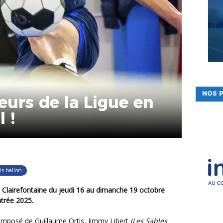
NOS P
ueurs de la Ligue en
 !
is ballon
ntrée 2025.
 composé de Guillaume Ortis, Jimmy Libert
(Les Sables