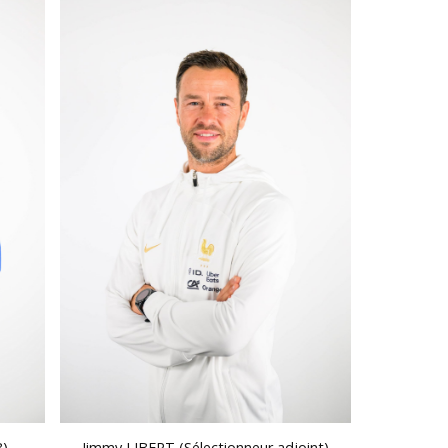
)
Jimmy LIBERT (Sélectionneur adjoint)