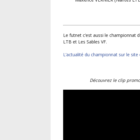
Le futnet c’est aussi le championnat de France de D1 FFF où évoluent les clubs de Nantes
LTB et Les Sables VF.
L’actualité du championnat sur le site
Découvrez le clip pro