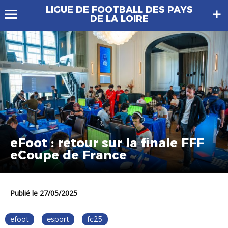
LIGUE DE FOOTBALL DES PAYS
DE LA LOIRE
eFoot : retour sur la finale FFF
eCoupe de France
Publié le 27/05/2025
efoot
esport
fc25