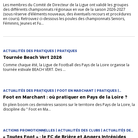
Les membres du Comité de Directeur de la Ligue ont validé les groupes
des différents championnats régionaux en vue de la saison 2026-2027
(sous réserve d’éléments nouveaux, des éventuels recours et procédures
en cours). Retrouvez ci-dessous les poules des championnats Seniors,
Féminins, Jeunes et Fu...
ACTUALITÉS DES PRATIQUES | PRATIQUES
Tournée Beach Vert 2026
Comme chaque été, la Ligue de Football des Pays de la Loire organise la
tournée estivale BEACH VERT. Des ...
ACTUALITÉS DES PRATIQUES | FOOT EN MARCHANT | PRATIQUES |
PRATIQUES DIVERSIFIÉES
Foot en Marchant : où pratiquer en Pays de la Loire ?
En plein boom ces dernières saisons sur le territoire des Pays de la Loire, la
discipline du " Foot en Ma...
ACTIONS PROMOTIONNELLES | ACTUALITÉS DES CLUBS | ACTUALITÉS DES
PRATIQUES | CLUBS | FÉMININES | PRATIQUES | PRATIQUES DIVERSIFIÉES
« Toutes Foot » : le FC de Brière et Angers Intrépides