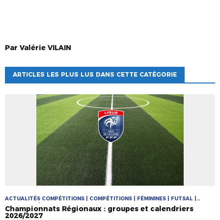
Par
Valérie
VILAIN
ARTICLES LES PLUS LUS DANS CETTE CATÉGORIE
ACTUALITÉS COMPÉTITIONS | COMPÉTITIONS | FÉMININES | FUTSAL |
PRATIQUES | PRATIQUES JEUNES
Championnats Régionaux : groupes et calendriers
2026/2027