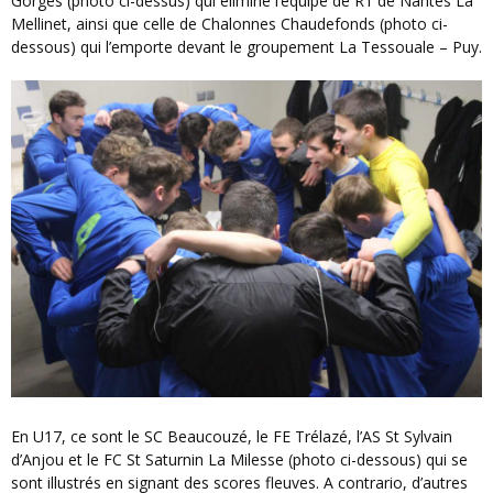
Gorges (photo ci-dessus) qui élimine l’équipe de R1 de Nantes La
Mellinet, ainsi que celle de Chalonnes Chaudefonds (photo ci-
dessous) qui l’emporte devant le groupement La Tessouale – Puy.
En U17, ce sont le SC Beaucouzé, le FE Trélazé, l’AS St Sylvain
d’Anjou et le FC St Saturnin La Milesse (photo ci-dessous) qui se
sont illustrés en signant des scores fleuves. A contrario, d’autres