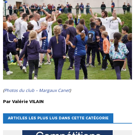
(
Photos du club – Margaux Canet
)
Par
Valérie
VILAIN
ARTICLES LES PLUS LUS DANS CETTE CATÉGORIE