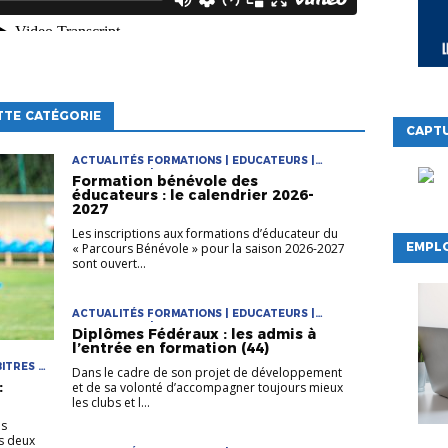
TTE CATÉGORIE
CAPTU
ACTUALITÉS FORMATIONS | EDUCATEURS |
FORMATIONS | PARCOURS DE FORMATION DES
Formation bénévole des
ÉDUCATEURS
éducateurs : le calendrier 2026-
2027
Les inscriptions aux formations d’éducateur du
EMPLO
« Parcours Bénévole » pour la saison 2026-2027
sont ouvert...
ACTUALITÉS FORMATIONS | EDUCATEURS |
FORMATIONS | PARCOURS DE FORMATION DES
Diplômes Fédéraux : les admis à
ÉDUCATEURS
l’entrée en formation (44)
ITRES |
Dans le cadre de son projet de développement
:
et de sa volonté d’accompagner toujours mieux
les clubs et l...
ns
es deux