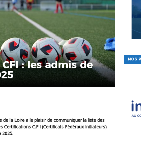
NOS P
 CFI : les admis de
025
Certifications C.F.I (
C
ertificats
F
édéraux
I
nitiateurs)
e 2025.