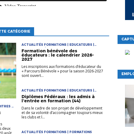
TTE CATÉGORIE
CAPTU
ACTUALITÉS FORMATIONS | EDUCATEURS |
FORMATIONS | PARCOURS DE FORMATION DES
Formation bénévole des
ÉDUCATEURS
éducateurs : le calendrier 2026-
2027
Les inscriptions aux formations d’éducateur du
« Parcours Bénévole » pour la saison 2026-2027
EMPLO
sont ouvert...
ACTUALITÉS FORMATIONS | EDUCATEURS |
FORMATIONS | PARCOURS DE FORMATION DES
Diplômes Fédéraux : les admis à
ÉDUCATEURS
l’entrée en formation (44)
ITRES |
Dans le cadre de son projet de développement
:
et de sa volonté d’accompagner toujours mieux
les clubs et l...
ns
es deux
ACTUALITÉS FORMATIONS | FORMATIONS
20 août