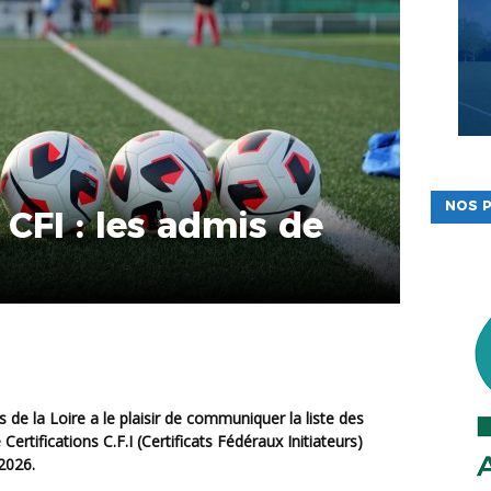
NOS P
 CFI : les admis de
ertifications C.F.I (
C
ertificats
F
édéraux
I
nitiateurs)
2026.