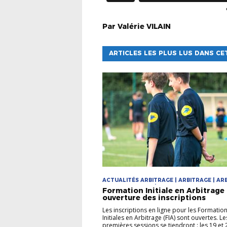
Par
Valérie
VILAIN
ARTICLES LES PLUS LUS DANS CE
ACTUALITÉS ARBITRAGE | ARBITRAGE | ARB
DEVENIR ARBITRE | FORMATIONS
Formation Initiale en Arbitrage 
ouverture des inscriptions
Les inscriptions en ligne pour les Formatio
Initiales en Arbitrage (FIA) sont ouvertes. L
premières sessions se tiendront : les 19 et 