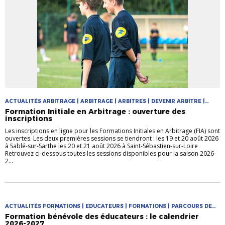
ACTUALITÉS ARBITRAGE | ARBITRAGE | ARBITRES | DEVENIR ARBITRE |
FORMATIONS
Formation Initiale en Arbitrage : ouverture des
inscriptions
Les inscriptions en ligne pour les Formations Initiales en Arbitrage (FIA) sont
ouvertes. Les deux premières sessions se tiendront : les 19 et 20 août 2026
à Sablé-sur-Sarthe les 20 et 21 août 2026 à Saint-Sébastien-sur-Loire
Retrouvez ci-dessous toutes les sessions disponibles pour la saison 2026-
2...
ACTUALITÉS FORMATIONS | EDUCATEURS | FORMATIONS | PARCOURS DE
FORMATION DES ÉDUCATEURS
Formation bénévole des éducateurs : le calendrier
2026-2027