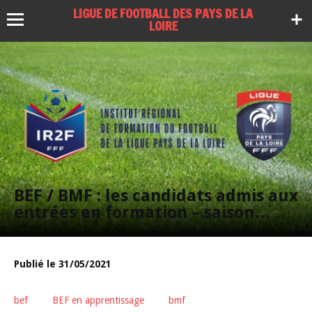
LIGUE DE FOOTBALL DES PAYS DE LA
LOIRE
BEF / BMF : les candidats admis aux
entrées en formation – saison
2021-2022
Publié le 31/05/2021
bef
BEF en apprentissage
bmf