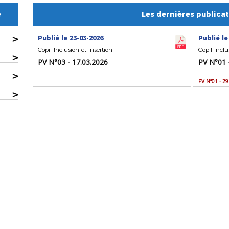
e
Les dernières publica
>
Publié le 23-03-2026
Publié le
Copil Inclusion et Insertion
Copil Inclu
>
PV N°03 - 17.03.2026
PV N°01 
>
PV N°01 - 2
>