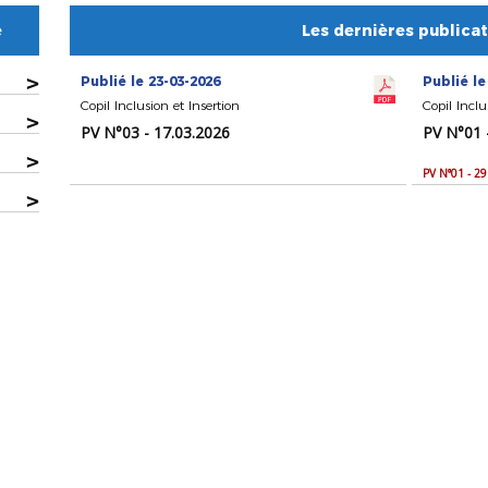
e
Les dernières publica
>
Publié le 23-03-2026
Publié le
Copil Inclusion et Insertion
Copil Inclu
>
PV N°03 - 17.03.2026
PV N°01 
>
PV N°01 - 2
>