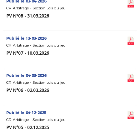
Publié le 03-04-2026
CR Arbitrage - Section Lois du jeu
PV N°08 - 31.03.2026
Publié le 13-03-2026
CR Arbitrage - Section Lois du jeu
PV N°07 - 10.03.2026
Publié le 04-03-2026
CR Arbitrage - Section Lois du jeu
PV N°06 - 02.03.2026
Publié le 04-12-2025
CR Arbitrage - Section Lois du jeu
PV N°05 - 02.12.2025