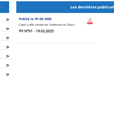
e
Les dernières publica
>
Publié le 07-03-2025
Copil Lutte contre les Violences et Discriminations
>
PV N°01 - 19.02.2025
>
>
>
>
>