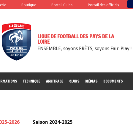
terie
Boutique
Portail Clubs
Portail des officiels
LIGUE DE FOOTBALL DES PAYS DE LA
LOIRE
ENSEMBLE, soyons PRÊTS, soyons Fair-Play !
ORMATIONS
TECHNIQUE
ARBITRAGE
CLUBS
MÉDIAS
DOCUMENTS
025-2026
Saison 2024-2025