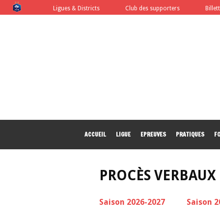
FFF
Ligues & Districts
Club des supporters
Billet
ACCUEIL
LIGUE
EPREUVES
PRATIQUES
F
PROCÈS VERBAUX
Saison 2026-2027
Saison 2