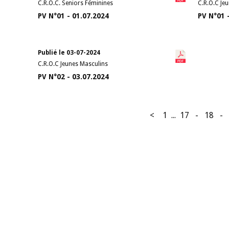
C.R.O.C. Seniors Féminines
C.R.O.C Je
PV N°01 - 01.07.2024
PV N°01 
Publié le 03-07-2024
C.R.O.C Jeunes Masculins
PV N°02 - 03.07.2024
<
1
...
17
-
18
-