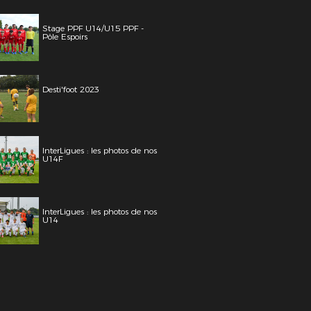
Stage PPF U14/U15 PPF -
Pôle Espoirs
Desti'foot 2023
InterLigues : les photos de nos
U14F
InterLigues : les photos de nos
U14