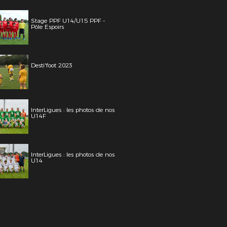
Stage PPF U14/U15 PPF -
Pôle Espoirs
Desti'foot 2023
InterLigues : les photos de nos
U14F
InterLigues : les photos de nos
U14