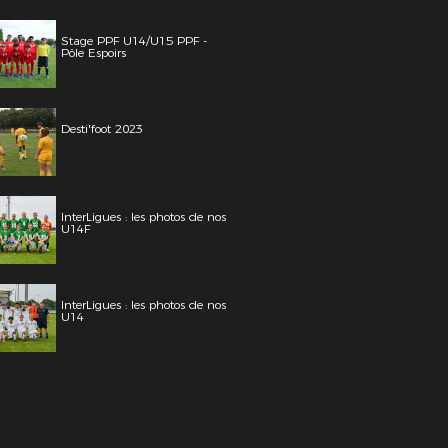
Stage PPF U14/U15 PPF -
Pôle Espoirs
Desti'foot 2023
InterLigues : les photos de nos
U14F
InterLigues : les photos de nos
U14