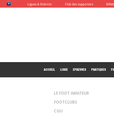
FFF
Ligues & Districts
Club des supporters
Billet
ACCUEIL
LIGUE
EPREUVES
PRATIQUES
F
LE FOOT AMATEUR
FOOTCLUBS
CGU