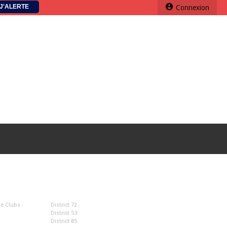
J'ALERTE
Connexion
UTILES
e Clubs
District 72
District 53
District 85