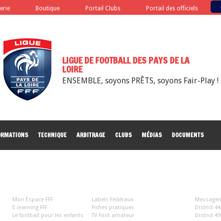
terie
Boutique
Portail Clubs
Portail des officiels
LIGUE DE FOOTBALL DES PAYS DE LA
LOIRE
ENSEMBLE, soyons PRÊTS, soyons Fair-Play !
ORMATIONS
TECHNIQUE
ARBITRAGE
CLUBS
MÉDIAS
DOCUMENTS
LA FFF
LIENS 
Mon Espace FFF
Labels Fédéraux
Messageri
E-learning FFF
Fiches pratiques
District 44
Le football pour les enfants
TV Foot amateur
District 49