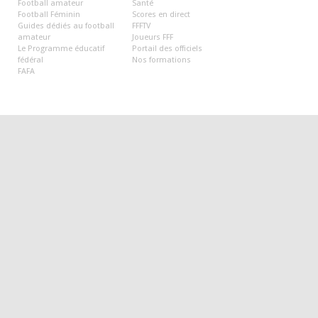
Football amateur
Santé
Football Féminin
Scores en direct
Guides dédiés au football
FFFTV
amateur
Joueurs FFF
Le Programme éducatif
Portail des officiels
fédéral
Nos formations
FAFA