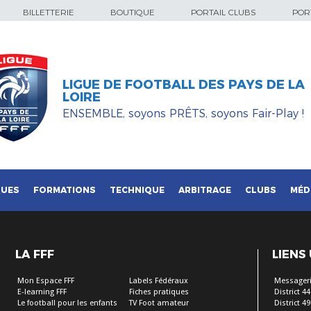
BILLETTERIE
BOUTIQUE
PORTAIL CLUBS
PORT
LIGUE DE FOOTBALL DES PAYS DE LA
LOIRE
ENSEMBLE, soyons PRÊTS, soyons Fair-Play !
QUES
FORMATIONS
TECHNIQUE
ARBITRAGE
CLUBS
MÉD
LA FFF
LIENS
Mon Espace FFF
Labels Fédéraux
Messageri
E-learning FFF
Fiches pratiques
District 44
Le football pour les enfants
TV Foot amateur
District 49