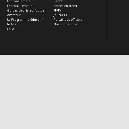
Football amateur
Santé
Football Féminin
Scores en direct
Guides dédiés au football
FFFTV
amateur
Joueurs FFF
Le Programme éducatif
Portail des officiels
fédéral
Nos formations
FAFA