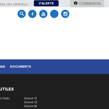
J'ALERTE
CONNEXION
AIL DES OFFICIELS
IAS
DOCUMENTS
 UTILES
e Clubs
District 72
District 53
District 85