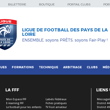
BILLETTERIE
BOUTIQUE
PORTAIL CLUBS
PORT
LIGUE DE FOOTBALL DES PAYS DE LA
LOIRE
ENSEMBLE, soyons PRÊTS, soyons Fair-Play !
QUES
FORMATIONS
TECHNIQUE
ARBITRAGE
CLUBS
MÉD
LA FFF
LIENS
Mon Espace FFF
Labels Fédéraux
Messageri
E-learning FFF
Fiches pratiques
District 44
Le football pour les enfants
TV Foot amateur
District 49