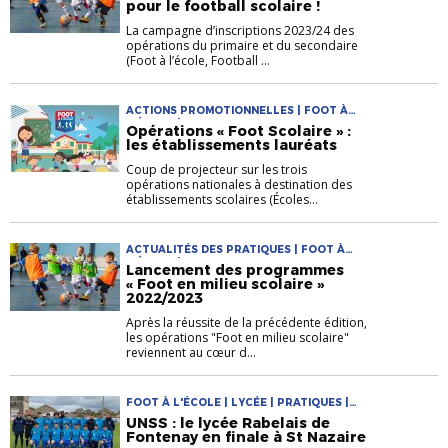
pour le football scolaire !
La campagne d’inscriptions 2023/24 des
opérations du primaire et du secondaire
(Foot à l’école, Football ...
ACTIONS PROMOTIONNELLES | FOOT À
L'ÉCOLE | PRATIQUES
Opérations « Foot Scolaire » :
les établissements lauréats
Coup de projecteur sur les trois
opérations nationales à destination des
établissements scolaires (Écoles...
ACTUALITÉS DES PRATIQUES | FOOT À
L'ÉCOLE | PRATIQUES
Lancement des programmes
« Foot en milieu scolaire »
2022/2023
Après la réussite de la précédente édition,
les opérations "Foot en milieu scolaire"
reviennent au cœur d...
FOOT À L'ÉCOLE | LYCÉE | PRATIQUES |
SECTIONS SPORTIVES SCOLAIRES
UNSS : le lycée Rabelais de
Fontenay en finale à St Nazaire