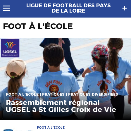
LIGUE DE FOOTBALL DES PAYS
DE LA LOIRE
FOOT À L'ÉCOLE
FOOT À L'ÉCOLE | PRATIQUES | PRATIQUES DIVERSIFIÉES
Rassemblement régional
UGSEL à St Gilles Croix de Vie
FOOT À L'ÉCOLE