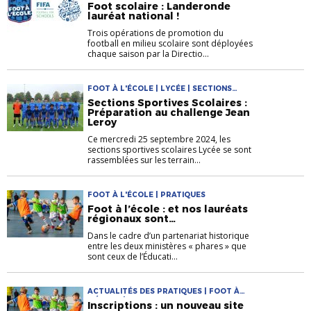
Foot scolaire : Landeronde
lauréat national !
Trois opérations de promotion du
football en milieu scolaire sont déployées
chaque saison par la Directio...
FOOT À L'ÉCOLE | LYCÉE | SECTIONS
SPORTIVES SCOLAIRES
Sections Sportives Scolaires :
Préparation au challenge Jean
Leroy
Ce mercredi 25 septembre 2024, les
sections sportives scolaires Lycée se sont
rassemblées sur les terrain...
FOOT À L'ÉCOLE | PRATIQUES
Foot à l’école : et nos lauréats
régionaux sont…
Dans le cadre d’un partenariat historique
entre les deux ministères « phares » que
sont ceux de l’Éducati...
ACTUALITÉS DES PRATIQUES | FOOT À
L'ÉCOLE | PRATIQUES
Inscriptions : un nouveau site