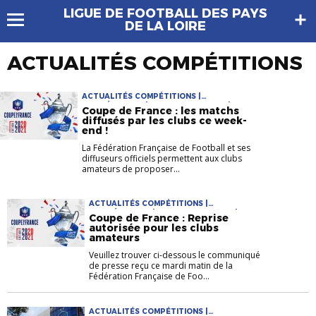
LIGUE DE FOOTBALL DES PAYS
DE LA LOIRE
ACTUALITÉS COMPÉTITIONS
ACTUALITÉS COMPÉTITIONS |
COMPÉTITIONS | COUPE DE FRANCE |
Coupe de France : les matchs
COUPES NATIONALES
diffusés par les clubs ce week-
end !
La Fédération Française de Football et ses
diffuseurs officiels permettent aux clubs
amateurs de proposer...
ACTUALITÉS COMPÉTITIONS |
COMPÉTITIONS | COUPE DE FRANCE |
Coupe de France : Reprise
COUPES NATIONALES
autorisée pour les clubs
amateurs
Veuillez trouver ci-dessous le communiqué
de presse reçu ce mardi matin de la
Fédération Française de Foo...
ACTUALITÉS COMPÉTITIONS |