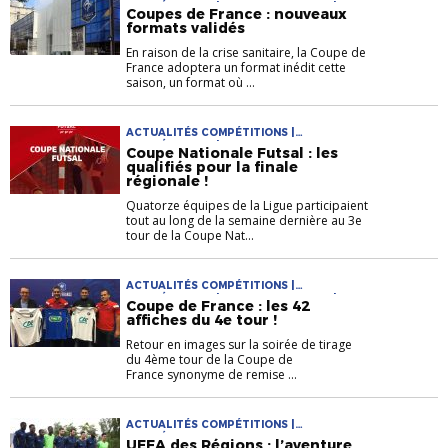
COMPÉTITIONS | COUPE DE FRANCE |
Coupes de France : nouveaux
COUPE DE FRANCE FÉMININE | COUPES
formats validés
NATIONALES
En raison de la crise sanitaire, la Coupe de
France adoptera un format inédit cette
saison, un format où ...
ACTUALITÉS COMPÉTITIONS |
COMPÉTITIONS | COUPE NATIONALE
Coupe Nationale Futsal : les
FUTSAL | COUPES NATIONALES
qualifiés pour la finale
régionale !
Quatorze équipes de la Ligue participaient
tout au long de la semaine dernière au 3e
tour de la Coupe Nat...
ACTUALITÉS COMPÉTITIONS |
COMPÉTITIONS | COUPE DE FRANCE |
Coupe de France : les 42
COUPES NATIONALES
affiches du 4e tour !
Retour en images sur la soirée de tirage
du 4ème tour de la Coupe de
France synonyme de remise ...
ACTUALITÉS COMPÉTITIONS |
COMPÉTITIONS
UEFA des Régions : l’aventure