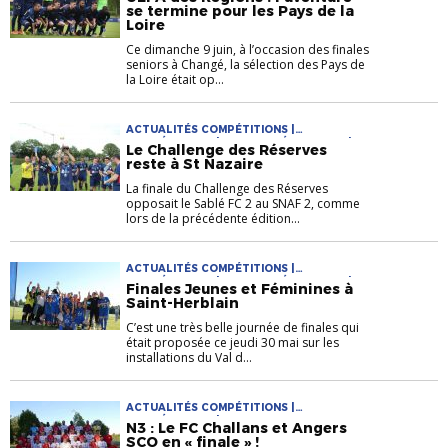
se termine pour les Pays de la
Loire
Ce dimanche 9 juin, à l’occasion des finales
seniors à Changé, la sélection des Pays de
la Loire était op...
ACTUALITÉS COMPÉTITIONS |
COMPÉTITIONS | COUPES RÉGIONALES |
Le Challenge des Réserves
MASCULIN
reste à St Nazaire
La finale du Challenge des Réserves
opposait le Sablé FC 2 au SNAF 2, comme
lors de la précédente édition...
ACTUALITÉS COMPÉTITIONS |
COMPÉTITIONS | COUPES RÉGIONALES |
Finales Jeunes et Féminines à
FÉMININE | FINALES | JEUNES
Saint-Herblain
C’est une très belle journée de finales qui
était proposée ce jeudi 30 mai sur les
installations du Val d...
ACTUALITÉS COMPÉTITIONS |
COMPÉTITIONS | NATIONAL 3
N3 : Le FC Challans et Angers
SCO en « finale » !